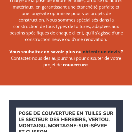
charge de la pose de toiture en tuiles, ardoise ou autres
matériaux, en garantissant une étanchéité parfaite et
une longévité optimisée pour vos projets de
construction. Nous sommes spécialisés dans la
construction de tous types de toitures, adaptées aux
besoins spécifiques de chaque client, qu’il s’agisse d’une
construction neuve ou d’une rénovation.
Vous souhaitez en savoir plus ou
obtenir un devis
?
Contactez-nous dès aujourd’hui pour discuter de votre
projet de
couverture
.
POSE DE COUVERTURE EN TUILES SUR
LE SECTEUR DES HERBIERS, VERTOU,
MONTAIGU, MORTAGNE-SUR-SÈVRE
ET CLISSON.